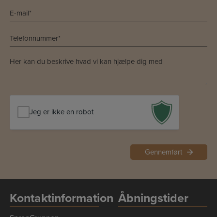
*
E-
mail
*
Telefon
*
*
*
Besked
*
*
Jeg er ikke en robot
Kontaktinformation
Åbningstider