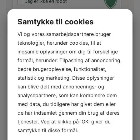
Jeg er ikke en robot
Samtykke til cookies
Vi og vores samarbejdspartnere bruger
teknologier, herunder cookies, til at
indsamle oplysninger om dig til forskellige
formål, herunder: Tilpasning af annoncering,
bedre brugeroplevelse, funktionalitet,
statistik og marketing. Disse oplysninger
kan blive delt med annoncerings- og
Hos SprogGruppen har vi siden 1995
analysepartnere, som kan kombinere dem
hjulpet både private og offentlige
med data, du tidligere har givet dem eller
virksomheder med individuelle,
erhvervsrettede sprogkurser. Vi
de har indsamlet gennem din brug af deres
skræddersyr vores løsninger til dine
tjenester. Ved at klikke på 'OK' giver du
unikke ønsker og behov.
samtykke til disse formål.
8675 5211