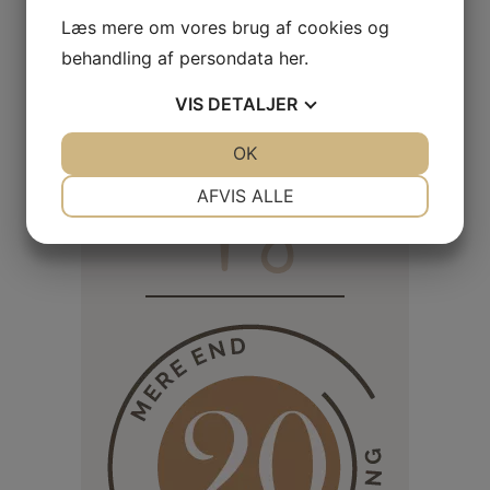
Læs mere om vores brug af cookies og
Tag kontakt
behandling af persondata
her
.
VIS
DETALJER
Skræddersyede
JA
NEJ
OK
JA
NEJ
sprogkurser til
NØDVENDIGE
PRÆFERENCER
AFVIS ALLE
virksomheder
JA
NEJ
JA
NEJ
MARKETING
STATISTIK